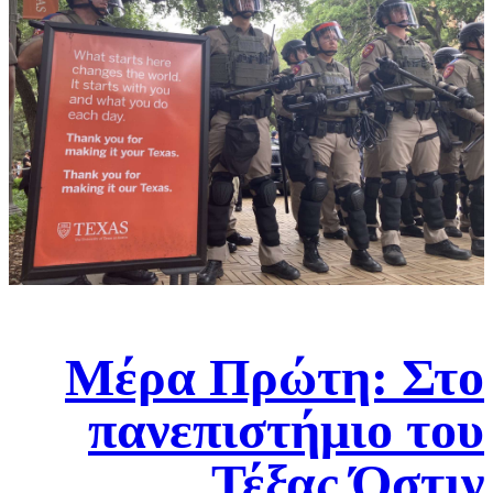
Mέρα Πρώτη: Στο
πανεπιστήμιο του
Τέξας Όστιν