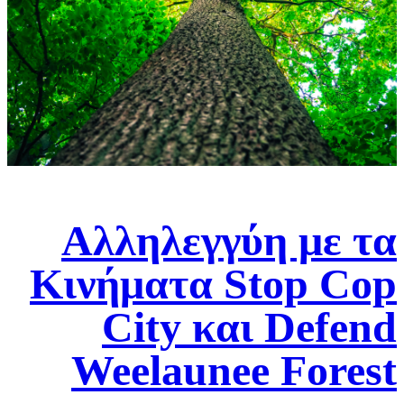
Αλληλεγγύη με τα
Κινήματα Stop Cop
City και Defend
Weelaunee Forest