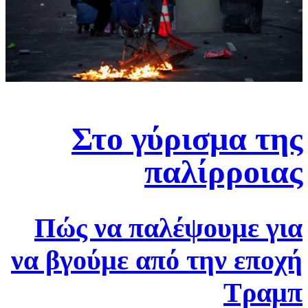
Στο γύρισμα της
παλίρροιας
Πώς να παλέψουμε για
να βγούμε από την εποχή
Τραμπ