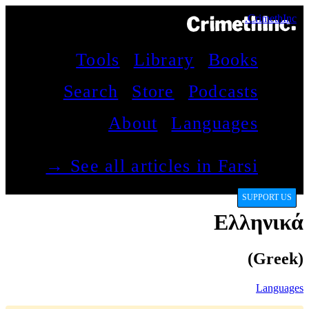
CrimethInc.
Tools
Library
Books
Search
Store
Podcasts
About
Languages
See all articles in Farsi →
SUPPORT US
Ελληνικά
(Greek)
Languages