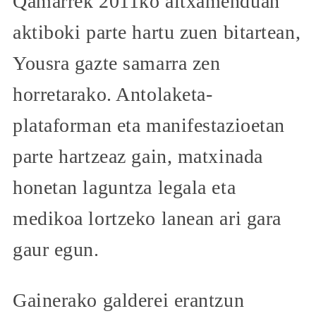
Qamarrek 2011ko altxamenduan
aktiboki parte hartu zuen bitartean,
Yousra gazte samarra zen
horretarako. Antolaketa-
plataforman eta manifestazioetan
parte hartzeaz gain, matxinada
honetan laguntza legala eta
medikoa lortzeko lanean ari gara
gaur egun.
Gainerako galderei erantzun