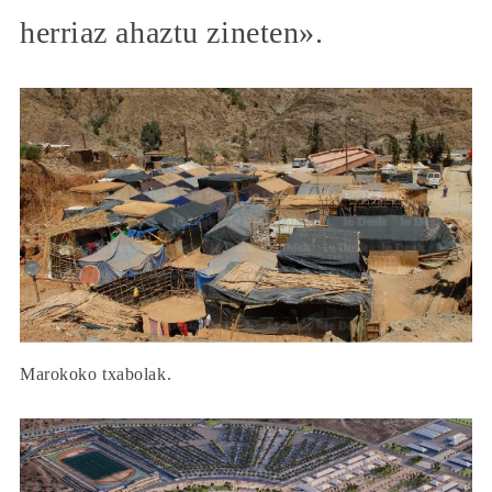
herriaz ahaztu zineten».
Marokoko txabolak.