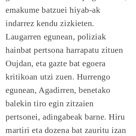
emakume batzuei hiyab-ak
indarrez kendu zizkieten.
Laugarren egunean, poliziak
hainbat pertsona harrapatu zituen
Oujdan, eta gazte bat egoera
kritikoan utzi zuen. Hurrengo
egunean, Agadirren, benetako
balekin tiro egin zitzaien
pertsonei, adingabeak barne. Hiru
martiri eta dozena bat zauritu izan