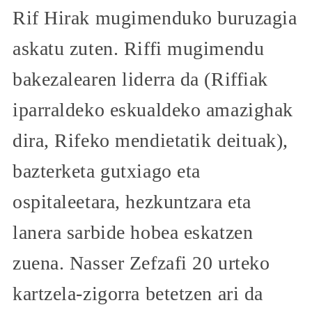
Rif Hirak mugimenduko buruzagia
askatu zuten. Riffi mugimendu
bakezalearen liderra da (Riffiak
iparraldeko eskualdeko amazighak
dira, Rifeko mendietatik deituak),
bazterketa gutxiago eta
ospitaleetara, hezkuntzara eta
lanera sarbide hobea eskatzen
zuena. Nasser Zefzafi 20 urteko
kartzela-zigorra betetzen ari da