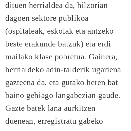
dituen herrialdea da, hilzorian
dagoen sektore publikoa
(ospitaleak, eskolak eta antzeko
beste erakunde batzuk) eta erdi
mailako klase pobretua. Gainera,
herrialdeko adin-talderik ugariena
gazteena da, eta gutako heren bat
baino gehiago langabezian gaude.
Gazte batek lana aurkitzen
duenean, erregistratu gabeko