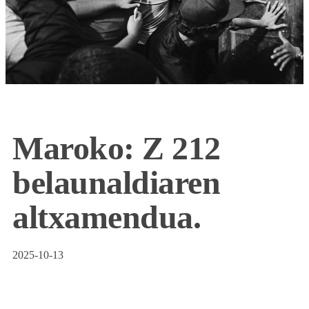
Maroko: Z 212
belaunaldiaren
altxamendua.
2025-10-13