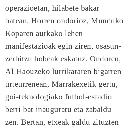
operazioetan, hilabete bakar
batean. Horren ondorioz, Munduko
Koparen aurkako lehen
manifestazioak egin ziren, osasun-
zerbitzu hobeak eskatuz. Ondoren,
Al-Haouzeko lurrikararen bigarren
urteurrenean, Marrakexetik gertu,
goi-teknologiako futbol-estadio
berri bat inauguratu eta zabaldu
zen. Bertan, etxeak galdu zituzten