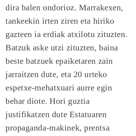
dira balen ondorioz. Marrakexen,
tankeekin irten ziren eta hiriko
gazteen ia erdiak atxilotu zituzten.
Batzuk aske utzi zituzten, baina
beste batzuek epaiketaren zain
jarraitzen dute, eta 20 urteko
espetxe-mehatxuari aurre egin
behar diote. Hori guztia
justifikatzen dute Estatuaren
propaganda-makinek, prentsa