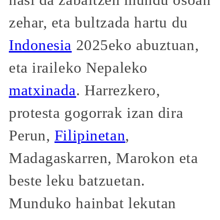
hasi da zabaltzen mundu osoan
zehar, eta bultzada hartu du
Indonesia
2025eko abuztuan,
eta iraileko Nepaleko
matxinada
. Harrezkero,
protesta gogorrak izan dira
Perun,
Filipinetan
,
Madagaskarren, Marokon eta
beste leku batzuetan.
Munduko hainbat lekutan