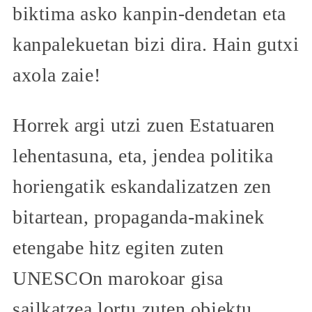
biktima asko kanpin-dendetan eta
kanpalekuetan bizi dira. Hain gutxi
axola zaie!
Horrek argi utzi zuen Estatuaren
lehentasuna, eta, jendea politika
horiengatik eskandalizatzen zen
bitartean, propaganda-makinek
etengabe hitz egiten zuten
UNESCOn marokoar gisa
sailkatzea lortu zuten objektu