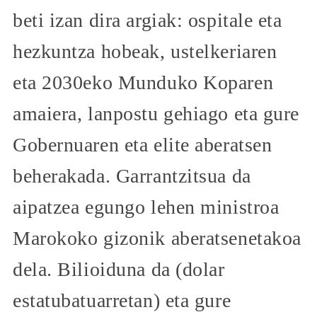
beti izan dira argiak: ospitale eta
hezkuntza hobeak, ustelkeriaren
eta 2030eko Munduko Koparen
amaiera, lanpostu gehiago eta gure
Gobernuaren eta elite aberatsen
beherakada. Garrantzitsua da
aipatzea egungo lehen ministroa
Marokoko gizonik aberatsenetakoa
dela. Bilioiduna da (dolar
estatubatuarretan) eta gure