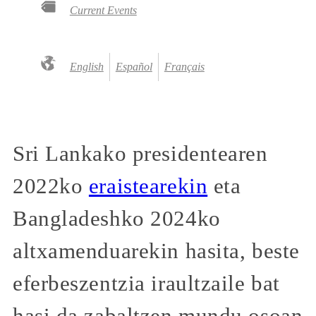
Current Events
English
Español
Français
Sri Lankako presidentearen
2022ko
eraistearekin
eta
Bangladeshko 2024ko
altxamenduarekin hasita, beste
eferbeszentzia iraultzaile bat