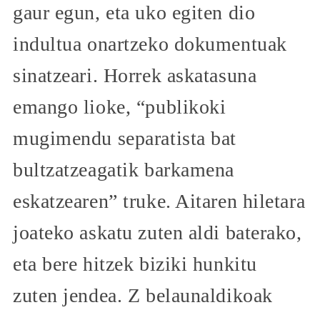
gaur egun, eta uko egiten dio
indultua onartzeko dokumentuak
sinatzeari. Horrek askatasuna
emango lioke, “publikoki
mugimendu separatista bat
bultzatzeagatik barkamena
eskatzearen” truke. Aitaren hiletara
joateko askatu zuten aldi baterako,
eta bere hitzek biziki hunkitu
zuten jendea. Z belaunaldikoak