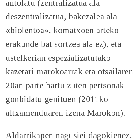
antolatu (zentralizatua ala
deszentralizatua, bakezalea ala
«biolentoa», komatxoen arteko
erakunde bat sortzea ala ez), eta
ustelkerian espezializatutako
kazetari marokoarrak eta otsailaren
20an parte hartu zuten pertsonak
gonbidatu genituen (2011ko
altxamenduaren izena Marokon).
Aldarrikapen nagusiei dagokienez,