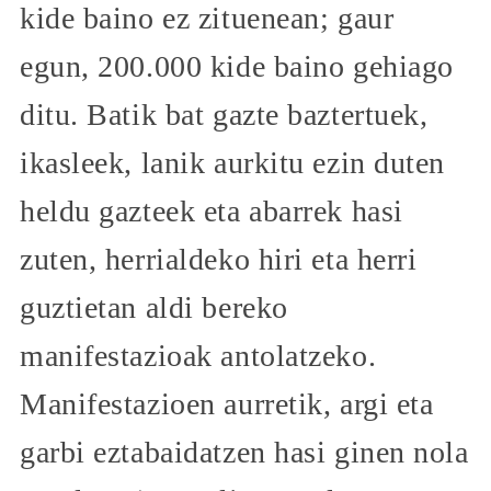
kide baino ez zituenean; gaur
egun, 200.000 kide baino gehiago
ditu. Batik bat gazte baztertuek,
ikasleek, lanik aurkitu ezin duten
heldu gazteek eta abarrek hasi
zuten, herrialdeko hiri eta herri
guztietan aldi bereko
manifestazioak antolatzeko.
Manifestazioen aurretik, argi eta
garbi eztabaidatzen hasi ginen nola