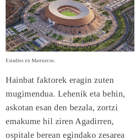
Estadios en Marruecos.
Hainbat faktorek eragin zuten
mugimendua. Lehenik eta behin,
askotan esan den bezala, zortzi
emakume hil ziren Agadirren,
ospitale berean egindako zesarea