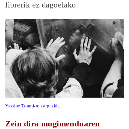
librerik ez dagoelako.
Yassine Toumi-ren argazkia
.
Zein dira mugimenduaren