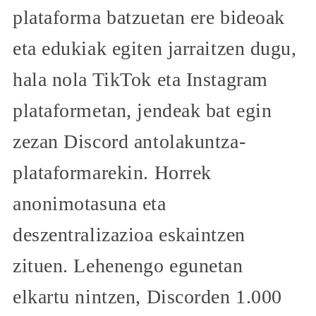
plataforma batzuetan ere bideoak
eta edukiak egiten jarraitzen dugu,
hala nola TikTok eta Instagram
plataformetan, jendeak bat egin
zezan Discord antolakuntza-
plataformarekin. Horrek
anonimotasuna eta
deszentralizazioa eskaintzen
zituen. Lehenengo egunetan
elkartu nintzen, Discorden 1.000