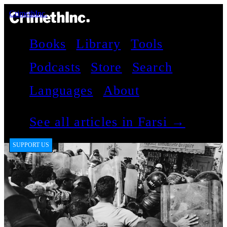
CrimethInc.
Books
Library
Tools
Podcasts
Store
Search
Languages
About
See all articles in Farsi →
SUPPORT US