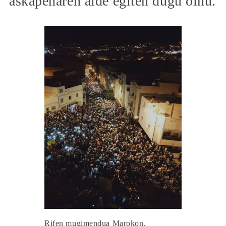
askapenaren alde egiten dugu oihu.
Rifen mugimendua Marokon.