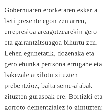
Gobernuaren erorketaren eskaria
beti presente egon zen arren,
errepresioa areagotzearekin gero
eta garrantzitsuagoa bihurtu zen.
Lehen egunetatik, dozenaka eta
gero ehunka pertsona errugabe eta
bakezale atxilotu zituzten
prebentzioz, baita seme-alabak
zituzten gurasoak ere. Bortizki eta
gorroto dementzialez jo gintuzten;