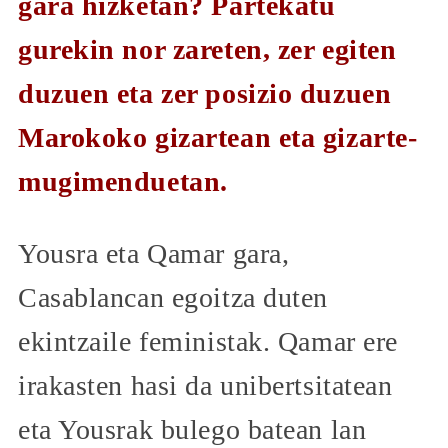
gara hizketan? Partekatu
gurekin nor zareten, zer egiten
duzuen eta zer posizio duzuen
Marokoko gizartean eta gizarte-
mugimenduetan.
Yousra eta Qamar gara,
Casablancan egoitza duten
ekintzaile feministak. Qamar ere
irakasten hasi da unibertsitatean
eta Yousrak bulego batean lan