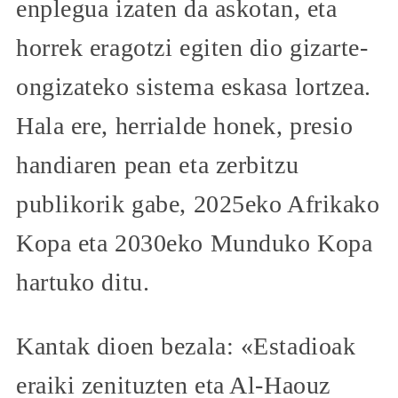
enplegua izaten da askotan, eta
horrek eragotzi egiten dio gizarte-
ongizateko sistema eskasa lortzea.
Hala ere, herrialde honek, presio
handiaren pean eta zerbitzu
publikorik gabe, 2025eko Afrikako
Kopa eta 2030eko Munduko Kopa
hartuko ditu.
Kantak dioen bezala: «Estadioak
eraiki zenituzten eta Al-Haouz