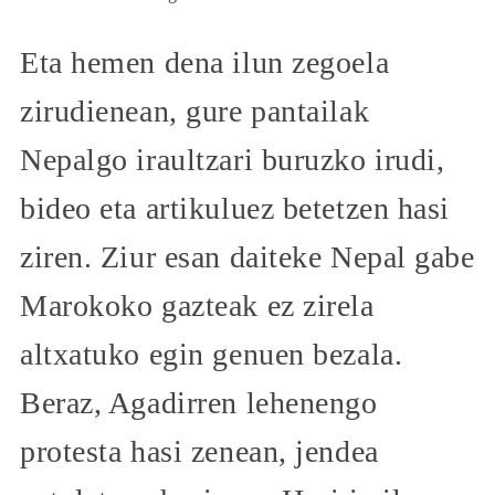
Eta hemen dena ilun zegoela
zirudienean, gure pantailak
Nepalgo iraultzari buruzko irudi,
bideo eta artikuluez betetzen hasi
ziren. Ziur esan daiteke Nepal gabe
Marokoko gazteak ez zirela
altxatuko egin genuen bezala.
Beraz, Agadirren lehenengo
protesta hasi zenean, jendea