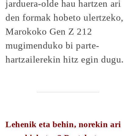
jarduera-olde hau hartzen ari
den formak hobeto ulertzeko,
Marokoko Gen Z 212
mugimenduko bi parte-
hartzailerekin hitz egin dugu.
Lehenik eta behin, norekin ari