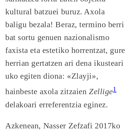
kultural batzuei buruz. Axola
baligu bezala! Beraz, termino berri
bat sortu genuen nazionalismo
faxista eta estetiko horrentzat, gure
herrian gertatzen ari dena ikusteari
uko egiten diona: «Zlayji»,
1
hainbeste axola zitzaien
Zellige
delakoari erreferentzia eginez.
Azkenean, Nasser Zefzafi 2017ko