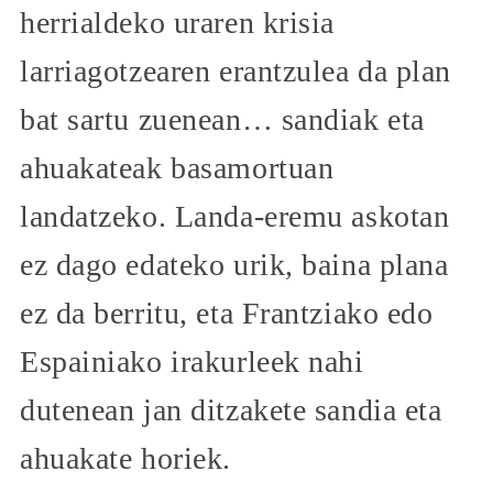
herrialdeko uraren krisia
larriagotzearen erantzulea da plan
bat sartu zuenean… sandiak eta
ahuakateak basamortuan
landatzeko. Landa-eremu askotan
ez dago edateko urik, baina plana
ez da berritu, eta Frantziako edo
Espainiako irakurleek nahi
dutenean jan ditzakete sandia eta
ahuakate horiek.