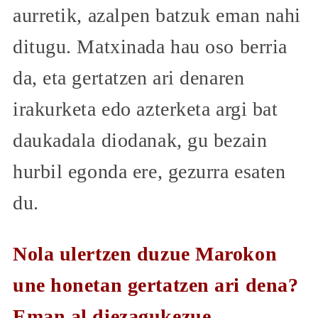
aurretik, azalpen batzuk eman nahi
ditugu. Matxinada hau oso berria
da, eta gertatzen ari denaren
irakurketa edo azterketa argi bat
daukadala diodanak, gu bezain
hurbil egonda ere, gezurra esaten
du.
Nola ulertzen duzue Marokon
une honetan gertatzen ari dena?
Eman al diezagukezue