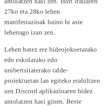
antolatzen hasi zen. Hori irailaren
27ko eta 28ko lehen
manifestazioak baino bi aste
lehenago izan zen.
Lehen batez ere bideojokoetarako
edo eskolarako edo
unibertsitaterako talde-
proiektuetan lan egiteko erabiltzen
zen Discord aplikazioaren bidez
antolatzen hasi ginen. Beste