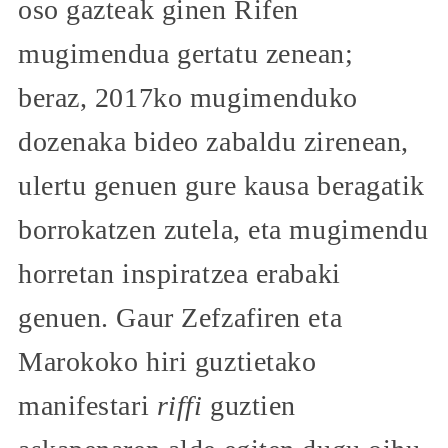
oso gazteak ginen Rifen
mugimendua gertatu zenean;
beraz, 2017ko mugimenduko
dozenaka bideo zabaldu zirenean,
ulertu genuen gure kausa beragatik
borrokatzen zutela, eta mugimendu
horretan inspiratzea erabaki
genuen. Gaur Zefzafiren eta
Marokoko hiri guztietako
manifestari
riffi
guztien