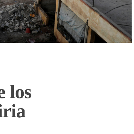
 los
iria