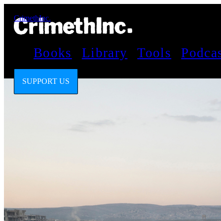
CrimethInc.
Books
Library
Tools
Podca
SUPPORT US