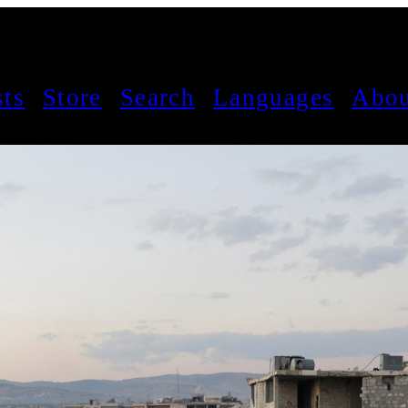
sts
Store
Search
Languages
Abou